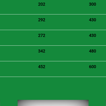
202
300
292
430
272
430
342
480
452
600