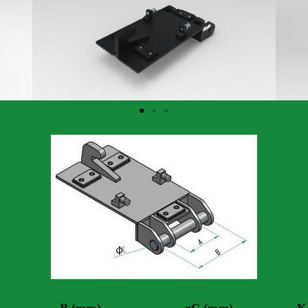
B (mm)
øC (mm)
K