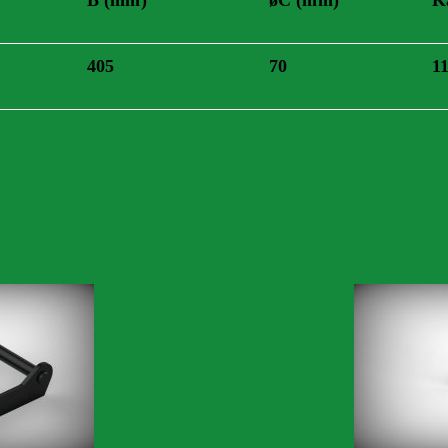
405
70
1