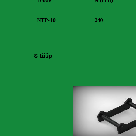
NTP-10
240
S-tüüp