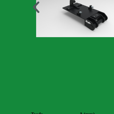
Toode
A (mm)