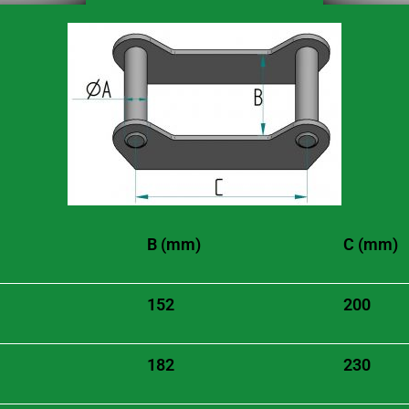
B (mm)
C (mm)
152
200
182
230